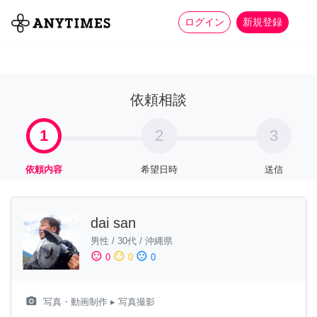
more_horiz
全て
修理・組立
家事
ログイン
新規登録
依頼相談
1
2
3
依頼内容
希望日時
送信
dai san
男性
/
30代
/
沖縄県
sentiment_satisfied
sentiment_neutral
sentiment_dissatisfied
0
0
0
camera_alt
写真・動画制作
▸ 写真撮影