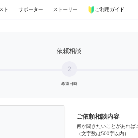
more_horiz
インテリア
趣味・習い事
ペット
料理
スト
サポーター
ストーリー
ご利用ガイド
依頼相談
2
希望日時
ご依頼相談内容
何か聞きたいことがあれば
（文字数は500字以内）