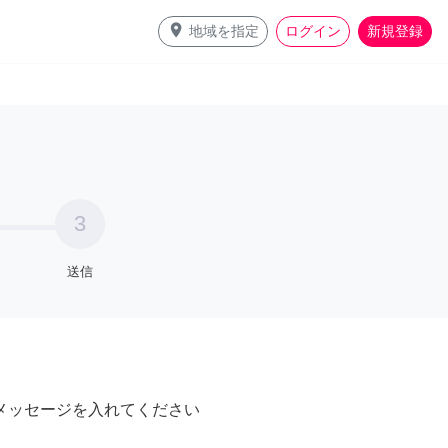
place
地域を指定
ログイン
新規登録
3
送信
メッセージを入れてください