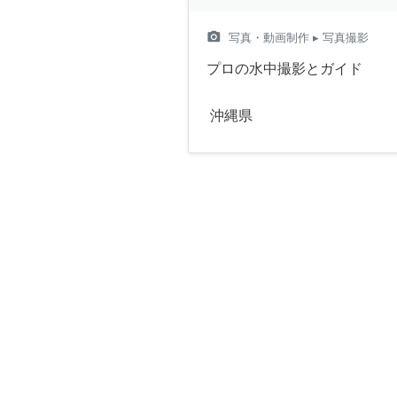
camera_alt
写真・動画制作
▸ 写真撮影
プロの水中撮影とガイド
沖縄県