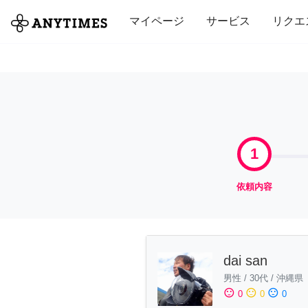
全て
修理・組立
家事
引っ越し
マイページ
サービス
リクエ
1
依頼内容
dai san
男性
/
30代
/
沖縄県
sentiment_satisfied
sentiment_neutral
sentiment_dissatisfied
0
0
0