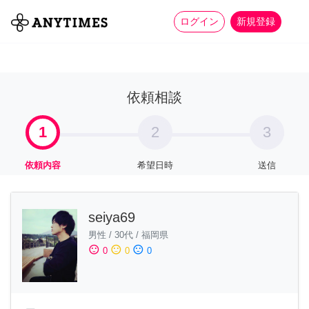
more_horiz
全て
修理・組立
家事
ログイン
新規登録
依頼相談
1
2
3
依頼内容
希望日時
送信
seiya69
男性
/
30代
/
福岡県
sentiment_satisfied
sentiment_neutral
sentiment_dissatisfied
0
0
0