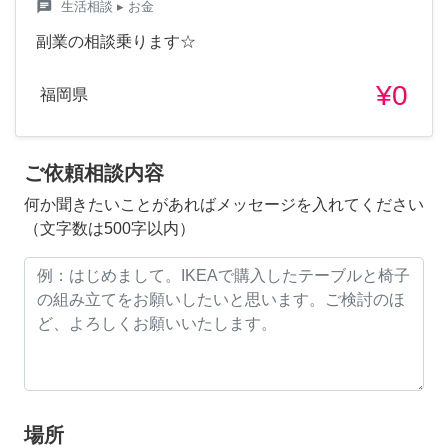
chat
生活相談
▸ お金
副業の相談乗ります☆
¥0
福岡県
ご依頼相談内容
何か聞きたいことがあればメッセージを入れてください
（文字数は500字以内）
場所