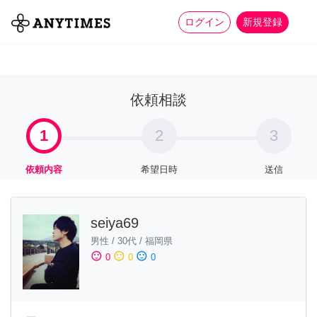
more_horiz
全て
修理・組立
家事
ログイン
新規登録
依頼相談
1
2
3
依頼内容
希望日時
送信
seiya69
男性
/
30代
/
福岡県
sentiment_satisfied
sentiment_neutral
sentiment_dissatisfied
0
0
0