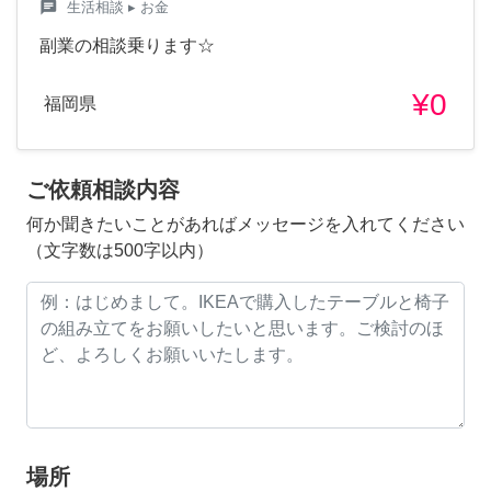
chat
生活相談
▸ お金
副業の相談乗ります☆
¥0
福岡県
ご依頼相談内容
何か聞きたいことがあればメッセージを入れてください
（文字数は500字以内）
場所