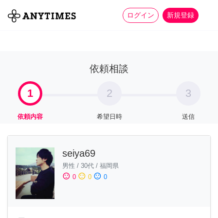
more_horiz
全て
修理・組立
家事
ログイン
新規登録
依頼相談
1
2
3
依頼内容
希望日時
送信
seiya69
男性
/
30代
/
福岡県
sentiment_satisfied
sentiment_neutral
sentiment_dissatisfied
0
0
0