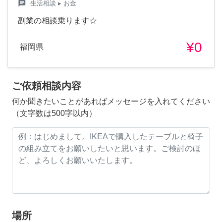
chat
生活相談
▸ お金
副業の相談乗ります☆
¥0
福岡県
ご依頼相談内容
何か聞きたいことがあればメッセージを入れてください
（文字数は500字以内）
場所