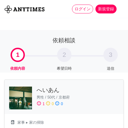
more_horiz
全て
修理・組立
家事
ログイン
新規登録
依頼相談
1
2
3
依頼内容
希望日時
送信
へいあん
男性
/
50代
/
京都府
sentiment_satisfied
sentiment_neutral
sentiment_dissatisfied
1
0
0
local_laundry_service
家事
▸ 家の掃除