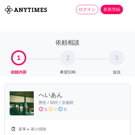
more_horiz
全て
修理・組立
家事
ログイン
新規登録
依頼相談
1
2
3
依頼内容
希望日時
送信
へいあん
男性
/
50代
/
京都府
sentiment_satisfied
sentiment_neutral
sentiment_dissatisfied
1
0
0
local_laundry_service
家事
▸ 家の掃除