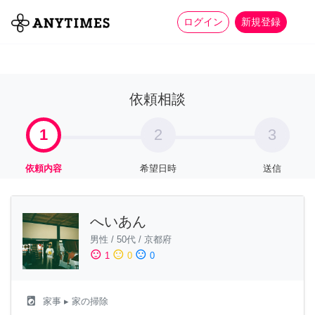
more_horiz
全て
修理・組立
家事
ログイン
新規登録
依頼相談
1
2
3
依頼内容
希望日時
送信
へいあん
男性
/
50代
/
京都府
sentiment_satisfied
sentiment_neutral
sentiment_dissatisfied
1
0
0
local_laundry_service
家事
▸ 家の掃除