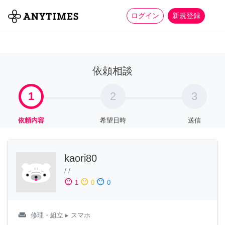
more_horiz
全て
修理・組立
家事
ログイン
新規登録
依頼相談
1
2
3
依頼内容
希望日時
送信
kaori80
/
/
sentiment_satisfied
sentiment_neutral
sentiment_dissatisfied
1
0
0
weekend
修理・組立
▸ スマホ