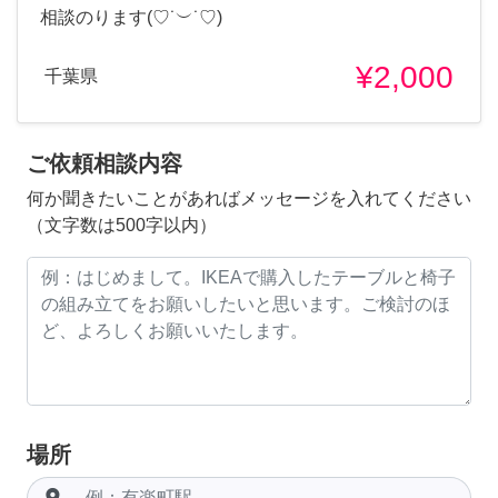
相談のります(♡˙︶˙♡)
¥2,000
千葉県
ご依頼相談内容
何か聞きたいことがあればメッセージを入れてください
（文字数は500字以内）
場所
room