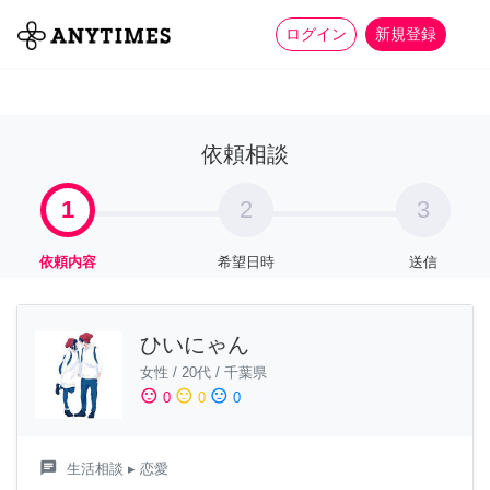
more_horiz
全て
修理・組立
家事
ログイン
新規登録
依頼相談
1
2
3
依頼内容
希望日時
送信
ひいにゃん
女性
/
20代
/
千葉県
sentiment_satisfied
sentiment_neutral
sentiment_dissatisfied
0
0
0
chat
生活相談
▸ 恋愛