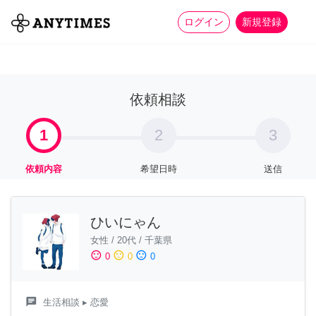
more_horiz
全て
修理・組立
家事
ログイン
新規登録
依頼相談
1
2
3
依頼内容
希望日時
送信
ひいにゃん
女性
/
20代
/
千葉県
sentiment_satisfied
sentiment_neutral
sentiment_dissatisfied
0
0
0
chat
生活相談
▸ 恋愛