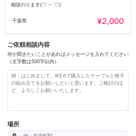
相談のります(♡˙︶˙♡)
¥2,000
千葉県
ご依頼相談内容
何か聞きたいことがあればメッセージを入れてください
（文字数は500字以内）
場所
room