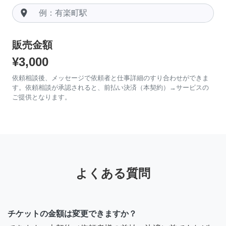
room
販売金額
¥3,000
依頼相談後、メッセージで依頼者と仕事詳細のすり合わせができま
す。依頼相談が承認されると、前払い決済（本契約）→サービスの
ご提供となります。
よくある質問
チケットの金額は変更できますか？