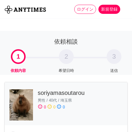
more_horiz
全て
修理・組立
家事
ログイン
新規登録
依頼相談
1
2
3
依頼内容
希望日時
送信
soriyamasoutarou
男性
/
40代
/
埼玉県
sentiment_satisfied
sentiment_neutral
sentiment_dissatisfied
0
0
0