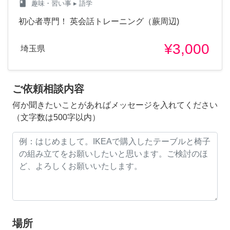
class
趣味・習い事
▸ 語学
初心者専門！ 英会話トレーニング（蕨周辺)
¥3,000
埼玉県
ご依頼相談内容
何か聞きたいことがあればメッセージを入れてください
（文字数は500字以内）
場所