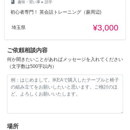
class
趣味・習い事
▸ 語学
初心者専門！ 英会話トレーニング（蕨周辺)
¥3,000
埼玉県
ご依頼相談内容
何か聞きたいことがあればメッセージを入れてください
（文字数は500字以内）
場所