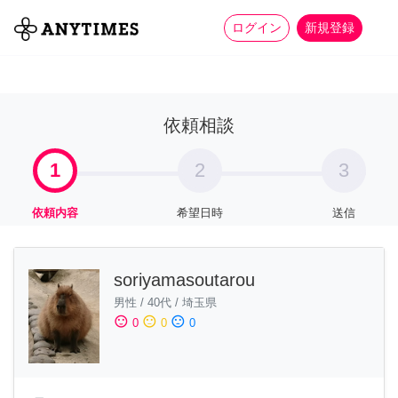
more_horiz
全て
修理・組立
家事
ログイン
新規登録
依頼相談
1
2
3
依頼内容
希望日時
送信
soriyamasoutarou
男性
/
40代
/
埼玉県
sentiment_satisfied
sentiment_neutral
sentiment_dissatisfied
0
0
0