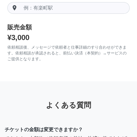
room
販売金額
¥3,000
依頼相談後、メッセージで依頼者と仕事詳細のすり合わせができま
す。依頼相談が承認されると、前払い決済（本契約）→サービスの
ご提供となります。
よくある質問
チケットの金額は変更できますか？