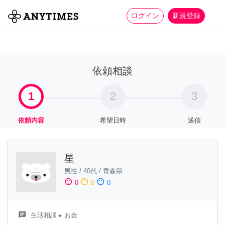
more_horiz
全て
修理・組立
家事
ログイン
新規登録
依頼相談
1
2
3
依頼内容
希望日時
送信
星
男性
/
40代
/
青森県
sentiment_satisfied
sentiment_neutral
sentiment_dissatisfied
0
0
0
chat
生活相談
▸ お金