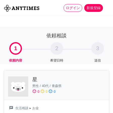
more_horiz
全て
修理・組立
家事
ログイン
新規登録
依頼相談
1
2
3
依頼内容
希望日時
送信
星
男性
/
40代
/
青森県
sentiment_satisfied
sentiment_neutral
sentiment_dissatisfied
0
0
0
chat
生活相談
▸ お金