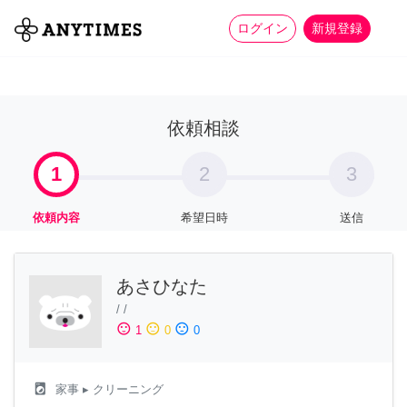
more_horiz
全て
修理・組立
家事
ログイン
新規登録
依頼相談
1
2
3
依頼内容
希望日時
送信
あさひなた
/
/
sentiment_satisfied
sentiment_neutral
sentiment_dissatisfied
1
0
0
local_laundry_service
家事
▸ クリーニング