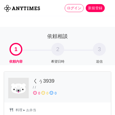
more_horiz
全て
修理・組立
家事
ログイン
新規登録
依頼相談
1
2
3
依頼内容
希望日時
送信
くぅ3939
/
/
sentiment_satisfied
sentiment_neutral
sentiment_dissatisfied
0
0
0
restaurant
料理
▸ お弁当