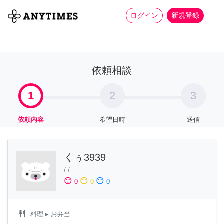
more_horiz
全て
修理・組立
家事
ログイン
新規登録
依頼相談
1
2
3
依頼内容
希望日時
送信
くぅ3939
/
/
sentiment_satisfied
sentiment_neutral
sentiment_dissatisfied
0
0
0
restaurant
料理
▸ お弁当