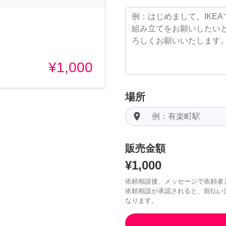
¥1,000
場所
room
販売金額
¥1,000
依頼相談後、メッセージで依頼者
依頼相談が承認されると、前払い
なります。