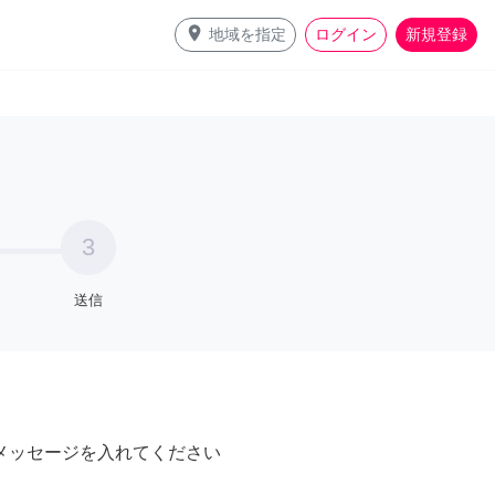
place
地域を指定
ログイン
新規登録
3
送信
メッセージを入れてください