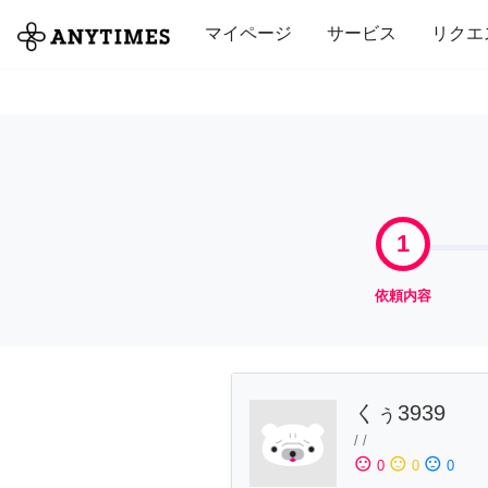
全て
修理・組立
家事
引っ越し
マイページ
サービス
リクエ
1
依頼内容
くぅ3939
/
/
sentiment_satisfied
sentiment_neutral
sentiment_dissatisfied
0
0
0