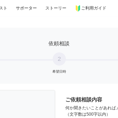
more_horiz
インテリア
趣味・習い事
ペット
料理
スト
サポーター
ストーリー
ご利用ガイド
依頼相談
2
希望日時
ご依頼相談内容
何か聞きたいことがあれば
（文字数は500字以内）