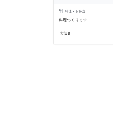
restaurant
料理
▸ お弁当
料理つくります！
大阪府