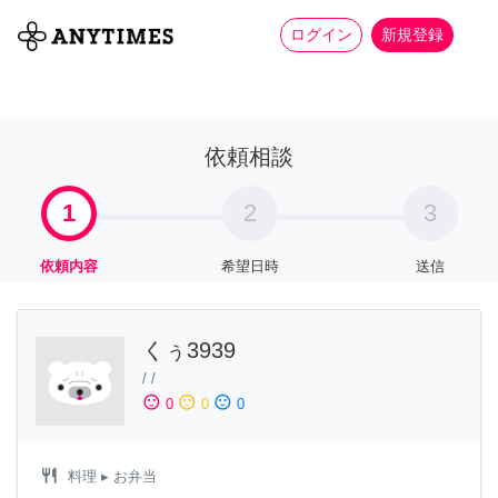
more_horiz
全て
修理・組立
家事
ログイン
新規登録
依頼相談
1
2
3
依頼内容
希望日時
送信
くぅ3939
/
/
sentiment_satisfied
sentiment_neutral
sentiment_dissatisfied
0
0
0
restaurant
料理
▸ お弁当