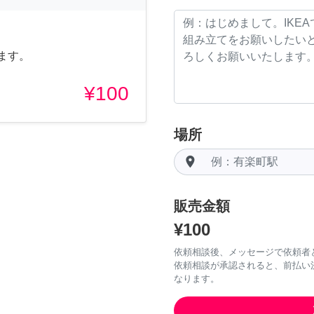
ます。
¥100
場所
room
販売金額
¥100
依頼相談後、メッセージで依頼者
依頼相談が承認されると、前払い
なります。