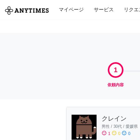
全て
修理・組立
家事
引っ越し
マイページ
サービス
リクエ
1
依頼内容
クレイン
男性
/
30代
/
愛媛県
sentiment_satisfied
sentiment_neutral
sentiment_dissatisfied
1
0
0