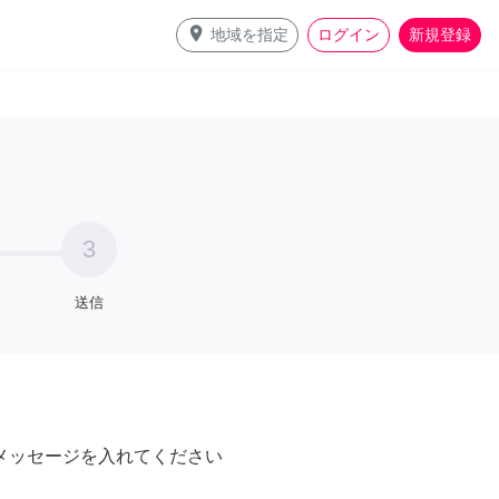
place
地域を指定
ログイン
新規登録
3
送信
メッセージを入れてください