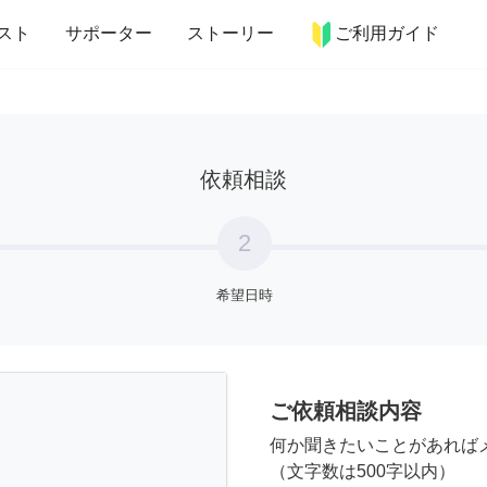
more_horiz
インテリア
趣味・習い事
ペット
料理
スト
サポーター
ストーリー
ご利用ガイド
依頼相談
2
希望日時
ご依頼相談内容
何か聞きたいことがあれば
（文字数は500字以内）