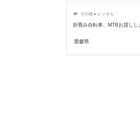
attachment
その他
▸ レンタル
折畳み自転車、MTBお貸しし
愛媛県