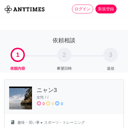
more_horiz
全て
修理・組立
家事
ログイン
新規登録
依頼相談
1
2
3
依頼内容
希望日時
送信
ニャン3
女性
/
/
sentiment_satisfied
sentiment_neutral
sentiment_dissatisfied
0
0
0
class
趣味・習い事
▸ スポーツ・トレーニング