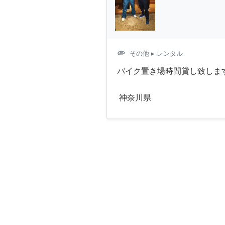
attachment
その他
▸ レンタル
バイク置き場時間貸し致しま
神奈川県