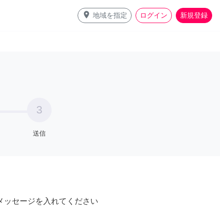
place
地域を指定
ログイン
新規登録
3
送信
メッセージを入れてください