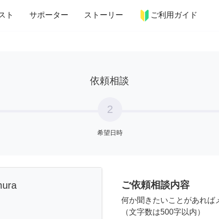
more_horiz
インテリア
趣味・習い事
ペット
料理
スト
サポーター
ストーリー
ご利用ガイド
依頼相談
2
希望日時
ご依頼相談内容
mura
何か聞きたいことがあれば
（文字数は500字以内）