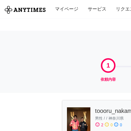
全て
修理・組立
家事
引っ越し
マイページ
サービス
リクエ
1
依頼内容
toooru_naka
男性
/
/
神奈川県
sentiment_satisfied
sentiment_neutral
sentiment_dissatisfied
2
0
0