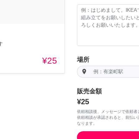
す
¥25
場所
room
販売金額
¥25
依頼相談後、メッセージで依頼者
依頼相談が承認されると、前払い
なります。