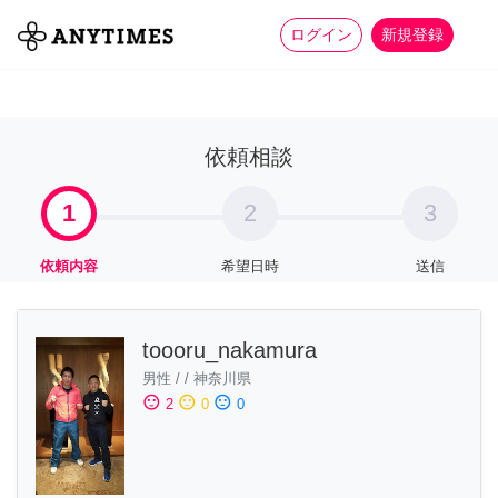
more_horiz
全て
修理・組立
家事
ログイン
新規登録
依頼相談
1
2
3
依頼内容
希望日時
送信
toooru_nakamura
男性
/
/
神奈川県
sentiment_satisfied
sentiment_neutral
sentiment_dissatisfied
2
0
0