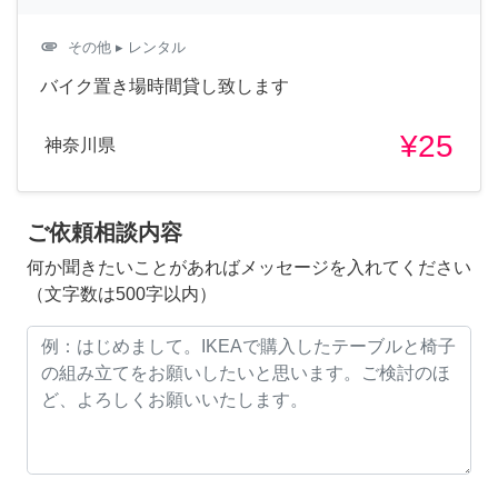
attachment
その他
▸ レンタル
バイク置き場時間貸し致します
¥25
神奈川県
ご依頼相談内容
何か聞きたいことがあればメッセージを入れてください
（文字数は500字以内）