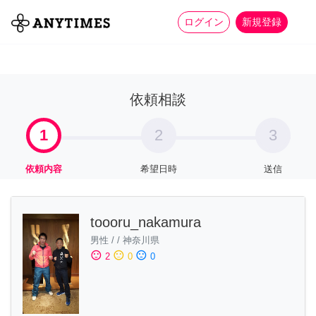
more_horiz
全て
修理・組立
家事
ログイン
新規登録
依頼相談
1
2
3
依頼内容
希望日時
送信
toooru_nakamura
男性
/
/
神奈川県
sentiment_satisfied
sentiment_neutral
sentiment_dissatisfied
2
0
0