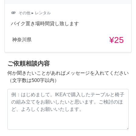
attachment
その他
▸ レンタル
バイク置き場時間貸し致します
¥25
神奈川県
ご依頼相談内容
何か聞きたいことがあればメッセージを入れてください
（文字数は500字以内）