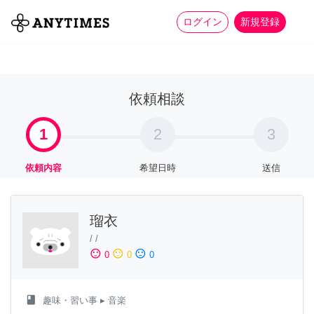
more_horiz
全て
修理・組立
家事
ログイン
新規登録
依頼相談
1
2
3
依頼内容
希望日時
送信
瑠衣
/
/
sentiment_satisfied
sentiment_neutral
sentiment_dissatisfied
0
0
0
class
趣味・習い事
▸ 音楽