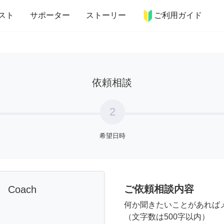
more_horiz
インテリア
趣味・習い事
ペット
料理
スト
サポーター
ストーリー
ご利用ガイド
依頼相談
2
希望日時
ご依頼相談内容
e Coach
何か聞きたいことがあれば
（文字数は500字以内）