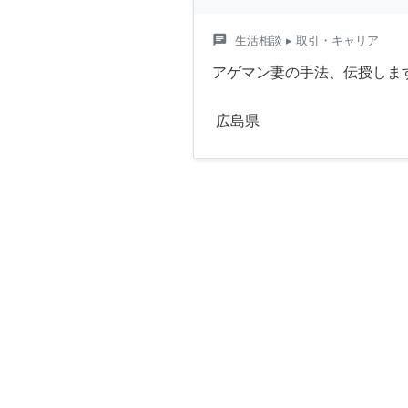
chat
生活相談
▸ 取引・キャリア
アゲマン妻の手法、伝授しま
広島県