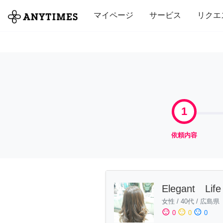
全て
修理・組立
家事
引っ越し
マイページ
サービス
リクエ
1
依頼内容
Elegant Lif
女性
/
40代
/
広島県
sentiment_satisfied
sentiment_neutral
sentiment_dissatisfied
0
0
0