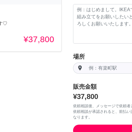
す♡
¥37,800
場所
room
販売金額
¥37,800
依頼相談後、メッセージで依頼者
依頼相談が承認されると、前払い
なります。