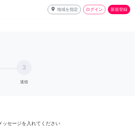
place
地域を指定
ログイン
新規登録
3
送信
メッセージを入れてください