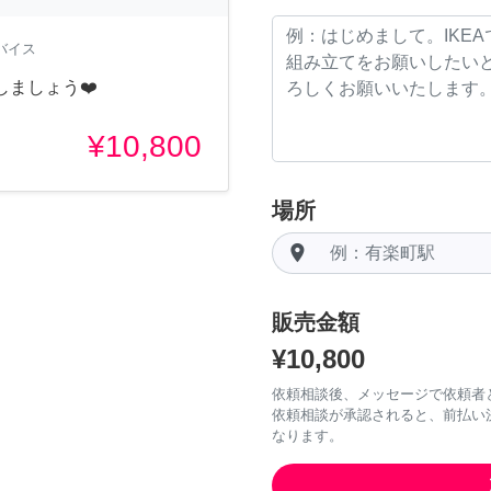
バイス
ましょう❤️
¥10,800
場所
room
販売金額
¥10,800
依頼相談後、メッセージで依頼者
依頼相談が承認されると、前払い
なります。