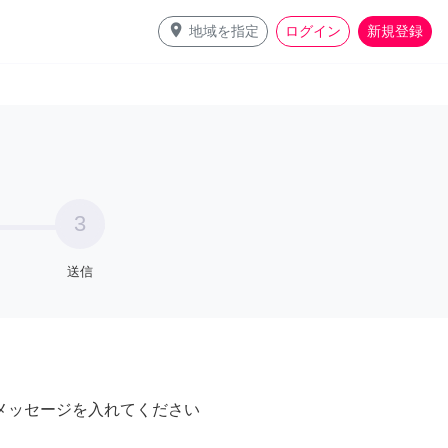
place
地域を指定
ログイン
新規登録
3
送信
メッセージを入れてください