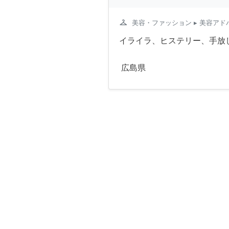
checkroom
美容・ファッション
▸ 美容アド
イライラ、ヒステリー、手放し
広島県