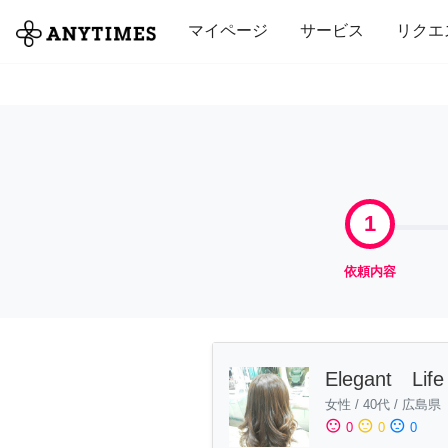
全て
修理・組立
家事
引っ越し
マイページ
サービス
リクエ
1
依頼内容
Elegant Lif
女性
/
40代
/
広島県
sentiment_satisfied
sentiment_neutral
sentiment_dissatisfied
0
0
0