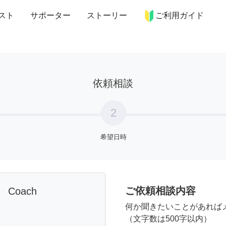
more_horiz
インテリア
趣味・習い事
ペット
料理
スト
サポーター
ストーリー
ご利用ガイド
依頼相談
2
希望日時
ご依頼相談内容
e Coach
何か聞きたいことがあれば
（文字数は500字以内）