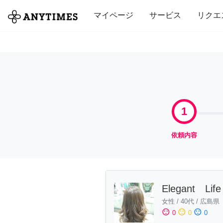
全て
修理・組立
家事
引っ越し
マイページ
サービス
リクエ
1
依頼内容
Elegant Lif
女性
/
40代
/
広島県
sentiment_satisfied
sentiment_neutral
sentiment_dissatisfied
0
0
0