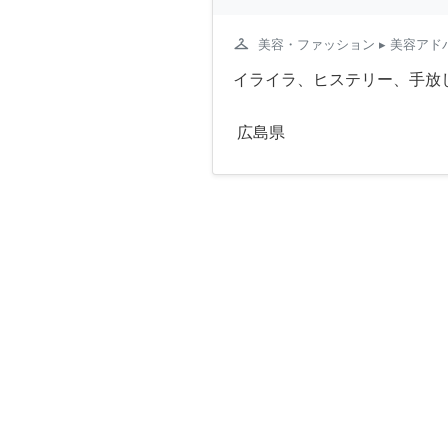
checkroom
美容・ファッション
▸ 美容アド
イライラ、ヒステリー、手放し
広島県