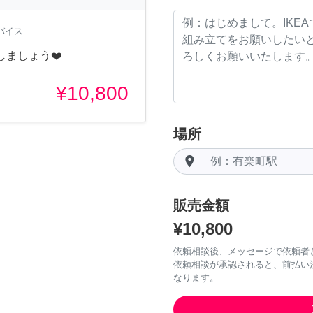
バイス
ましょう❤️
¥10,800
場所
room
販売金額
¥10,800
依頼相談後、メッセージで依頼者
依頼相談が承認されると、前払い
なります。