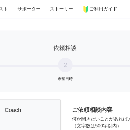
more_horiz
インテリア
趣味・習い事
ペット
料理
スト
サポーター
ストーリー
ご利用ガイド
依頼相談
2
希望日時
ご依頼相談内容
e Coach
何か聞きたいことがあれば
（文字数は500字以内）