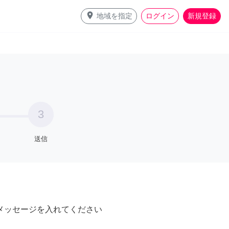
place
地域を指定
ログイン
新規登録
3
送信
メッセージを入れてください