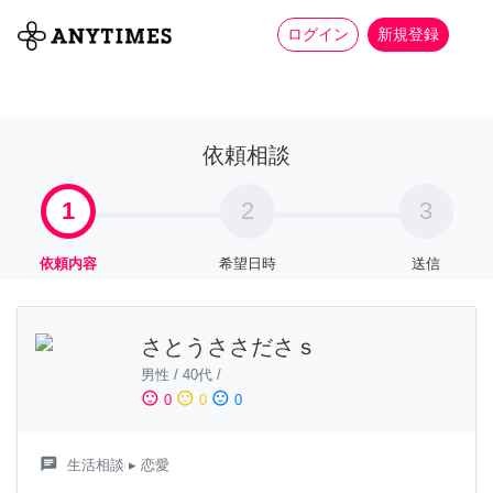
more_horiz
全て
修理・組立
家事
ログイン
新規登録
依頼相談
1
2
3
依頼内容
希望日時
送信
さとうささださｓ
男性
/
40代
/
sentiment_satisfied
sentiment_neutral
sentiment_dissatisfied
0
0
0
chat
生活相談
▸ 恋愛