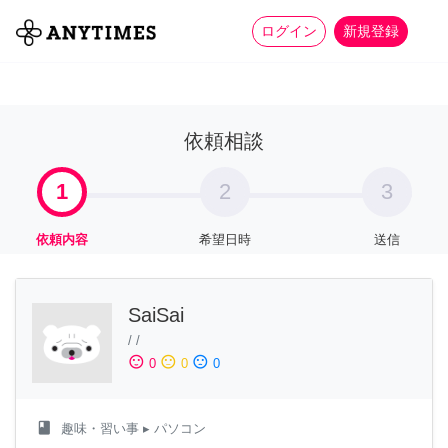
more_horiz
全て
修理・組立
家事
ログイン
新規登録
依頼相談
1
2
3
依頼内容
希望日時
送信
SaiSai
/
/
sentiment_satisfied
sentiment_neutral
sentiment_dissatisfied
0
0
0
class
趣味・習い事
▸ パソコン