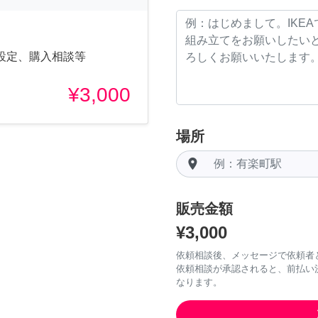
設定、購入相談等
¥3,000
場所
room
販売金額
¥3,000
依頼相談後、メッセージで依頼者
依頼相談が承認されると、前払い
なります。