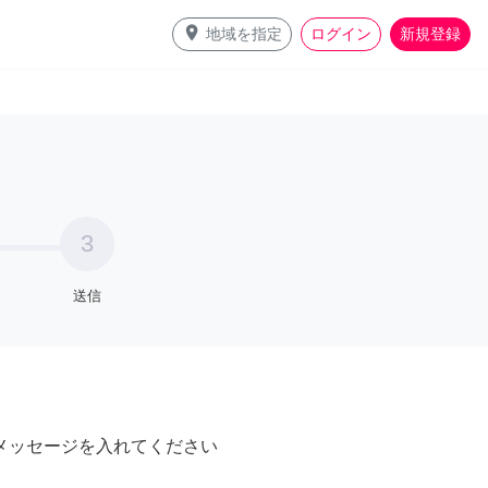
place
地域を指定
ログイン
新規登録
3
送信
メッセージを入れてください