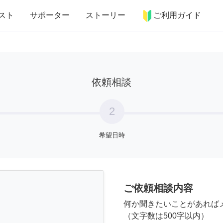
more_horiz
インテリア
趣味・習い事
ペット
料理
スト
サポーター
ストーリー
ご利用ガイド
依頼相談
2
希望日時
ご依頼相談内容
何か聞きたいことがあれば
（文字数は500字以内）