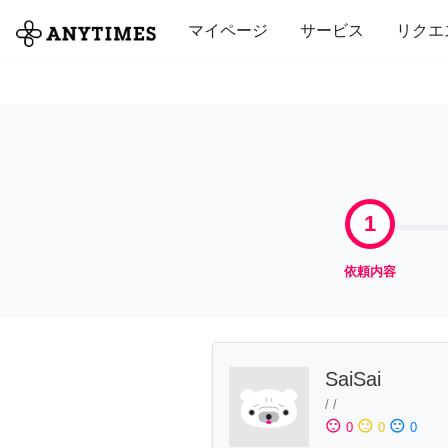
全て
修理・組立
家事
引っ越し
マイページ
サービス
リクエ
1
依頼内容
SaiSai
/
/
sentiment_satisfied
sentiment_neutral
sentiment_dissatisfied
0
0
0