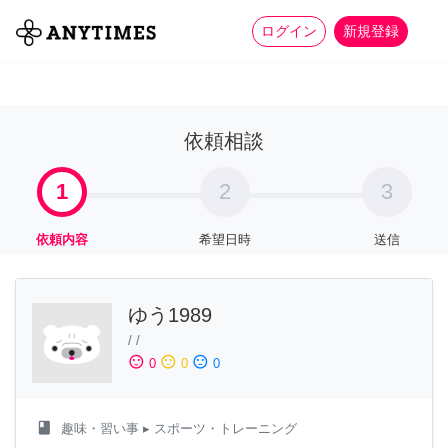
more_horiz
全て
修理・組立
家事
ログイン
新規登録
依頼相談
1
2
3
依頼内容
希望日時
送信
ゆう1989
/
/
sentiment_satisfied
sentiment_neutral
sentiment_dissatisfied
0
0
0
class
趣味・習い事
▸ スポーツ・トレーニング