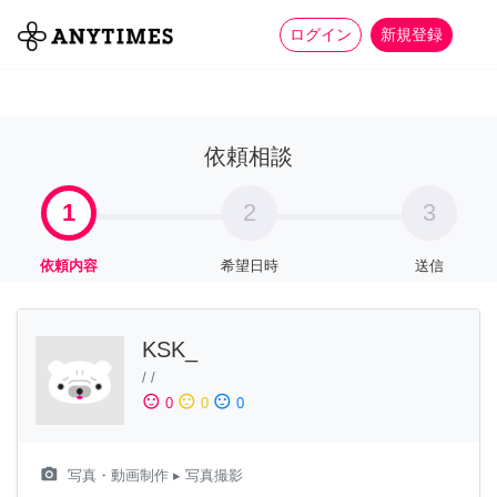
more_horiz
全て
修理・組立
家事
ログイン
新規登録
依頼相談
1
2
3
依頼内容
希望日時
送信
KSK_
/
/
sentiment_satisfied
sentiment_neutral
sentiment_dissatisfied
0
0
0
camera_alt
写真・動画制作
▸ 写真撮影