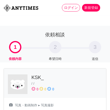
more_horiz
全て
修理・組立
家事
ログイン
新規登録
依頼相談
1
2
3
依頼内容
希望日時
送信
KSK_
/
/
sentiment_satisfied
sentiment_neutral
sentiment_dissatisfied
0
0
0
camera_alt
写真・動画制作
▸ 写真撮影