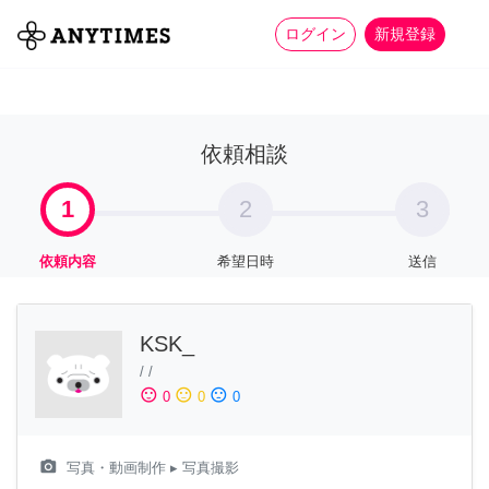
more_horiz
全て
修理・組立
家事
ログイン
新規登録
依頼相談
1
2
3
依頼内容
希望日時
送信
KSK_
/
/
sentiment_satisfied
sentiment_neutral
sentiment_dissatisfied
0
0
0
camera_alt
写真・動画制作
▸ 写真撮影