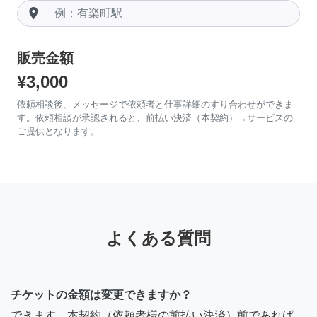
room
販売金額
¥3,000
依頼相談後、メッセージで依頼者と仕事詳細のすり合わせができま
す。依頼相談が承認されると、前払い決済（本契約）→サービスの
ご提供となります。
よくある質問
チケットの金額は変更できますか？
できます。本契約（依頼者様の前払い決済）前であれば、