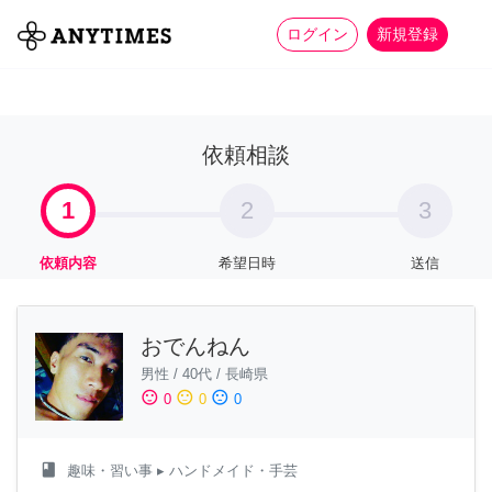
more_horiz
全て
修理・組立
家事
ログイン
新規登録
依頼相談
1
2
3
依頼内容
希望日時
送信
おでんねん
男性
/
40代
/
長崎県
sentiment_satisfied
sentiment_neutral
sentiment_dissatisfied
0
0
0
class
趣味・習い事
▸ ハンドメイド・手芸