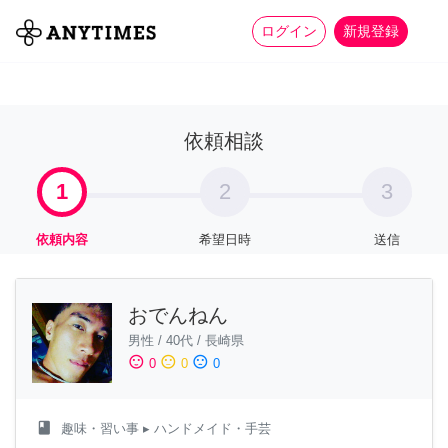
more_horiz
全て
修理・組立
家事
ログイン
新規登録
依頼相談
1
2
3
依頼内容
希望日時
送信
おでんねん
男性
/
40代
/
長崎県
sentiment_satisfied
sentiment_neutral
sentiment_dissatisfied
0
0
0
class
趣味・習い事
▸ ハンドメイド・手芸