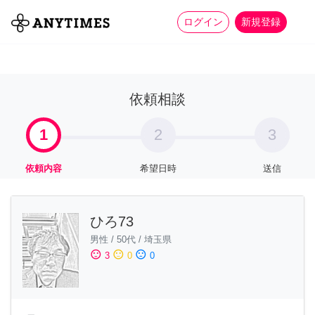
more_horiz
全て
修理・組立
家事
ログイン
新規登録
依頼相談
1
2
3
依頼内容
希望日時
送信
ひろ73
男性
/
50代
/
埼玉県
sentiment_satisfied
sentiment_neutral
sentiment_dissatisfied
3
0
0