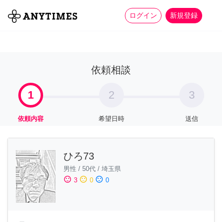
more_horiz
全て
修理・組立
家事
ログイン
新規登録
依頼相談
1
2
3
依頼内容
希望日時
送信
ひろ73
男性
/
50代
/
埼玉県
sentiment_satisfied
sentiment_neutral
sentiment_dissatisfied
3
0
0