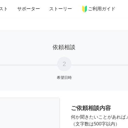
more_horiz
インテリア
趣味・習い事
ペット
料理
スト
サポーター
ストーリー
ご利用ガイド
依頼相談
2
希望日時
ご依頼相談内容
何か聞きたいことがあれば
（文字数は500字以内）