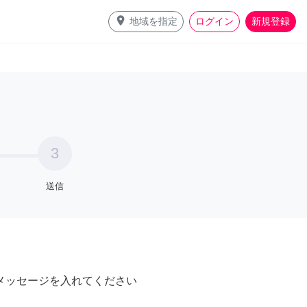
place
地域を指定
ログイン
新規登録
3
送信
メッセージを入れてください