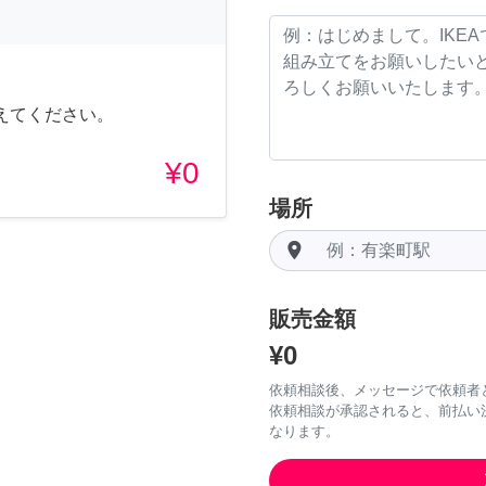
えてください。
¥0
場所
room
販売金額
¥0
依頼相談後、メッセージで依頼者
依頼相談が承認されると、前払い
なります。