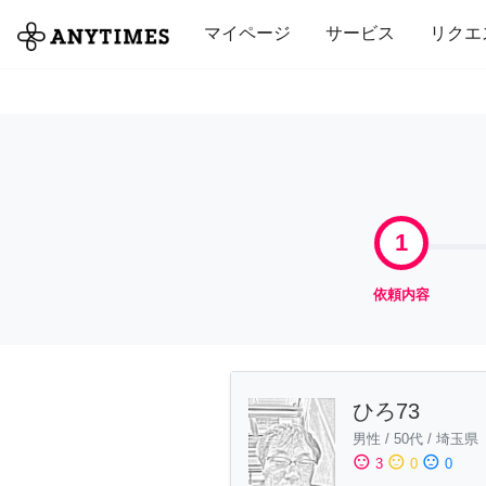
全て
修理・組立
家事
引っ越し
マイページ
サービス
リクエ
1
依頼内容
ひろ73
男性
/
50代
/
埼玉県
sentiment_satisfied
sentiment_neutral
sentiment_dissatisfied
3
0
0