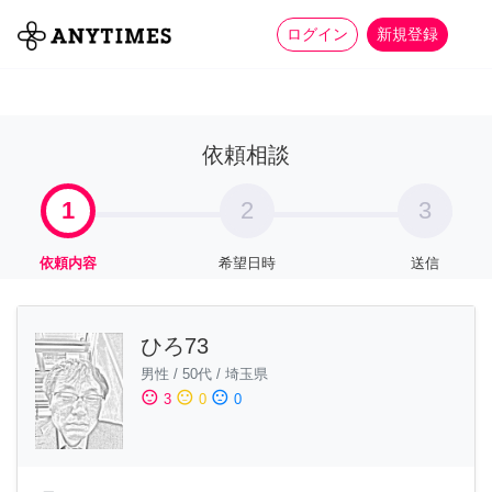
more_horiz
全て
修理・組立
家事
ログイン
新規登録
依頼相談
1
2
3
依頼内容
希望日時
送信
ひろ73
男性
/
50代
/
埼玉県
sentiment_satisfied
sentiment_neutral
sentiment_dissatisfied
3
0
0