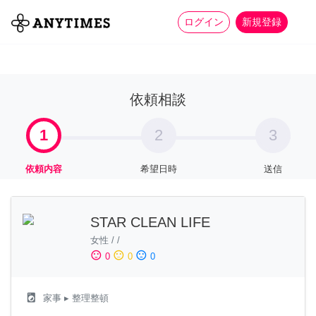
more_horiz
全て
修理・組立
家事
ログイン
新規登録
依頼相談
1
2
3
依頼内容
希望日時
送信
STAR CLEAN LIFE
女性
/
/
sentiment_satisfied
sentiment_neutral
sentiment_dissatisfied
0
0
0
local_laundry_service
家事
▸ 整理整頓