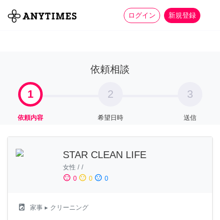
more_horiz
全て
修理・組立
家事
ログイン
新規登録
依頼相談
1
2
3
依頼内容
希望日時
送信
STAR CLEAN LIFE
女性
/
/
sentiment_satisfied
sentiment_neutral
sentiment_dissatisfied
0
0
0
local_laundry_service
家事
▸ クリーニング