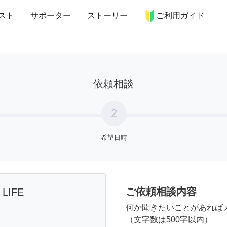
more_horiz
インテリア
趣味・習い事
ペット
料理
スト
サポーター
ストーリー
ご利用ガイド
依頼相談
2
希望日時
ご依頼相談内容
 LIFE
何か聞きたいことがあれば
（文字数は500字以内）