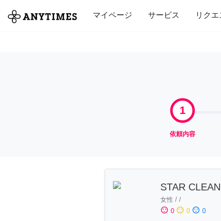
全て
修理・組立
家事
引っ越し
マイページ
サービス
リクエ
1
依頼内容
STAR CLEAN
女性
/
/
sentiment_satisfied
sentiment_neutral
sentiment_dissatisfied
0
0
0