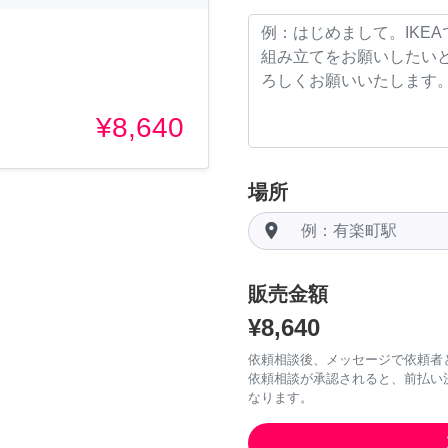
¥8,640
場所
room
販売金額
¥8,640
依頼相談後、メッセージで依頼者
依頼相談が承認されると、前払い
なります。