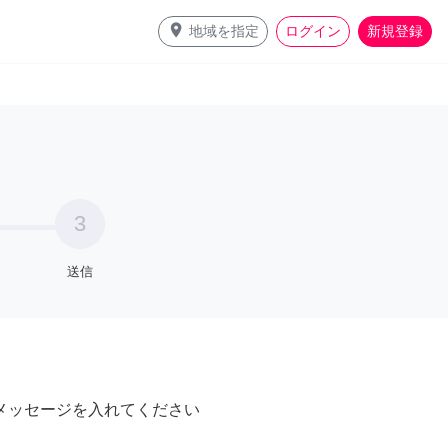
place
地域を指定
ログイン
新規登録
3
送信
メッセージを入れてください