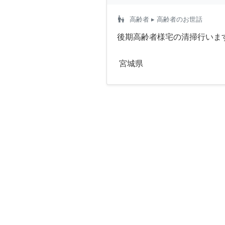
escalator_warning
高齢者
▸ 高齢者のお世話
後期高齢者様宅の清掃行いま
宮城県