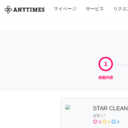
全て
修理・組立
家事
引っ越し
マイページ
サービス
リクエ
1
依頼内容
STAR CLEAN
女性
/
/
sentiment_satisfied
sentiment_neutral
sentiment_dissatisfied
0
0
0