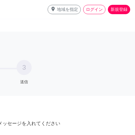
place
地域を指定
ログイン
新規登録
3
送信
メッセージを入れてください