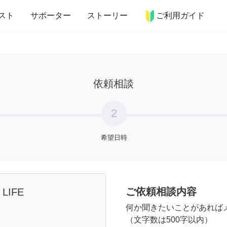
more_horiz
インテリア
趣味・習い事
ペット
料理
スト
サポーター
ストーリー
ご利用ガイド
依頼相談
2
希望日時
ご依頼相談内容
 LIFE
何か聞きたいことがあれば
（文字数は500字以内）