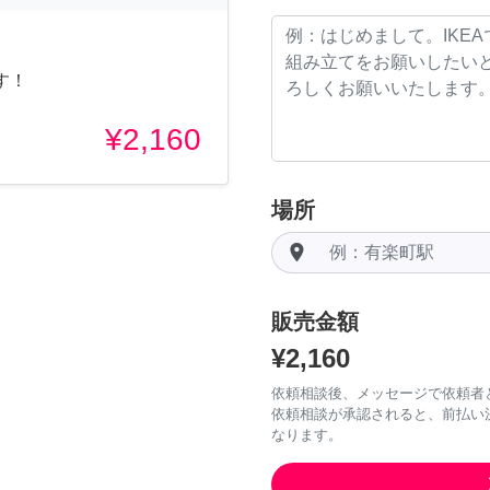
す！
¥2,160
場所
room
販売金額
¥2,160
依頼相談後、メッセージで依頼者
依頼相談が承認されると、前払い
なります。