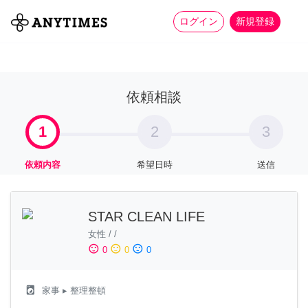
more_horiz
全て
修理・組立
家事
ログイン
新規登録
依頼相談
1
2
3
依頼内容
希望日時
送信
STAR CLEAN LIFE
女性
/
/
sentiment_satisfied
sentiment_neutral
sentiment_dissatisfied
0
0
0
local_laundry_service
家事
▸ 整理整頓