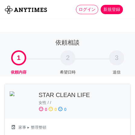
more_horiz
全て
修理・組立
家事
ログイン
新規登録
依頼相談
1
2
3
依頼内容
希望日時
送信
STAR CLEAN LIFE
女性
/
/
sentiment_satisfied
sentiment_neutral
sentiment_dissatisfied
0
0
0
local_laundry_service
家事
▸ 整理整頓