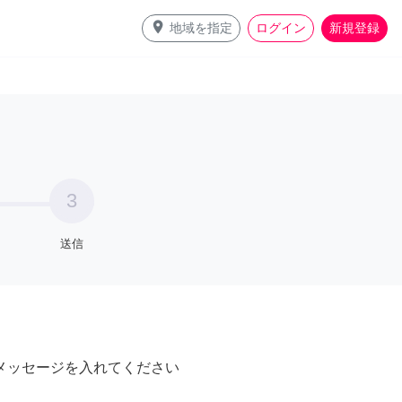
place
地域を指定
ログイン
新規登録
3
送信
メッセージを入れてください