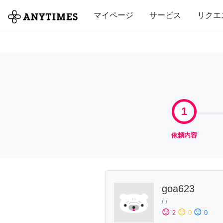
全て
修理・組立
家事
引っ越し
マイページ
サービス
リクエ
1
依頼内容
goa623
/
/
sentiment_satisfied
sentiment_neutral
sentiment_dissatisfied
2
0
0