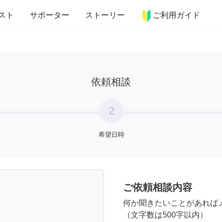
more_horiz
インテリア
趣味・習い事
ペット
料理
スト
サポーター
ストーリー
ご利用ガイド
依頼相談
2
希望日時
ご依頼相談内容
何か聞きたいことがあれば
（文字数は500字以内）