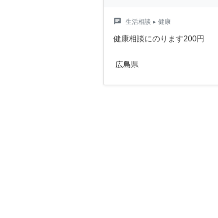
chat
生活相談
▸ 健康
健康相談にのります200円
広島県