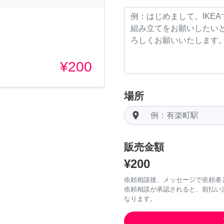
¥200
場所
room
販売金額
¥200
依頼相談後、メッセージで依頼者
依頼相談が承認されると、前払い
なります。