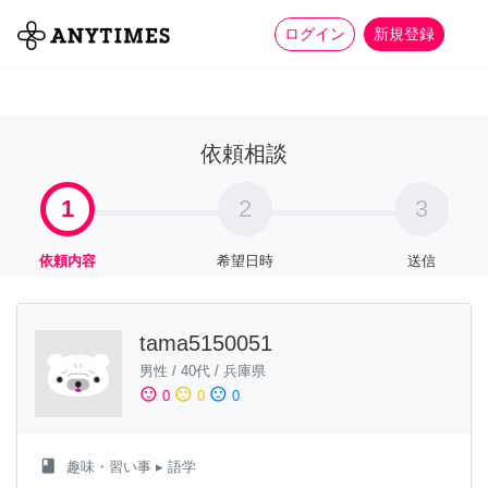
more_horiz
全て
修理・組立
家事
ログイン
新規登録
依頼相談
1
2
3
依頼内容
希望日時
送信
tama5150051
男性
/
40代
/
兵庫県
sentiment_satisfied
sentiment_neutral
sentiment_dissatisfied
0
0
0
class
趣味・習い事
▸ 語学